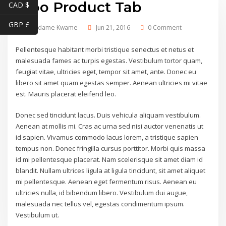
Woo Product Tab
CAD $
GBP £
by
Odame Kwame
Jun 21, 2016
0 Comment
Pellentesque habitant morbi tristique senectus et netus et
malesuada fames ac turpis egestas. Vestibulum tortor quam,
feugiat vitae, ultricies eget, tempor sit amet, ante. Donec eu
libero sit amet quam egestas semper. Aenean ultricies mi vitae
est. Mauris placerat eleifend leo.
Donec sed tincidunt lacus. Duis vehicula aliquam vestibulum.
Aenean at mollis mi. Cras ac urna sed nisi auctor venenatis ut
id sapien. Vivamus commodo lacus lorem, a tristique sapien
tempus non. Donec fringilla cursus porttitor. Morbi quis massa
id mi pellentesque placerat. Nam scelerisque sit amet diam id
blandit. Nullam ultrices ligula at ligula tincidunt, sit amet aliquet
mi pellentesque. Aenean eget fermentum risus. Aenean eu
ultricies nulla, id bibendum libero. Vestibulum dui augue,
malesuada nec tellus vel, egestas condimentum ipsum.
Vestibulum ut.